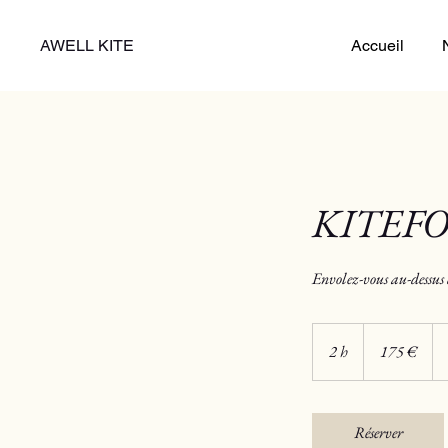
AWELL KITE
Accueil
KITEFO
Envolez-vous au-dessus 
175
euros
2 h
2
175 €
h
Réserver