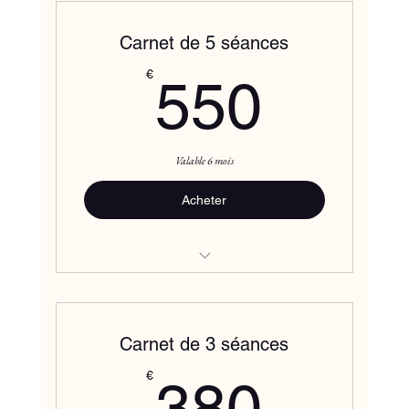
Carnet de 5 séances
550€
€
550
Valable 6 mois
Acheter
Initiation
Carnet de 3 séances
380€
€
380